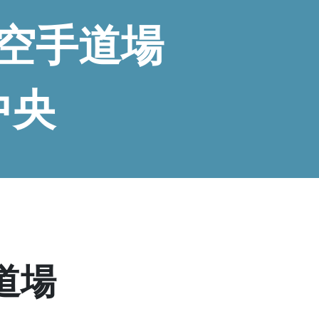
空手道場
中央
！
道場