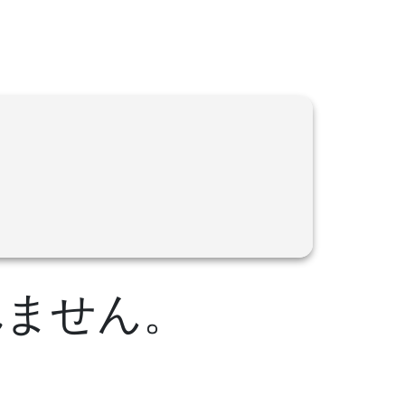
、
れません。