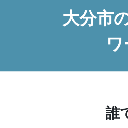
大分市
ワ
誰