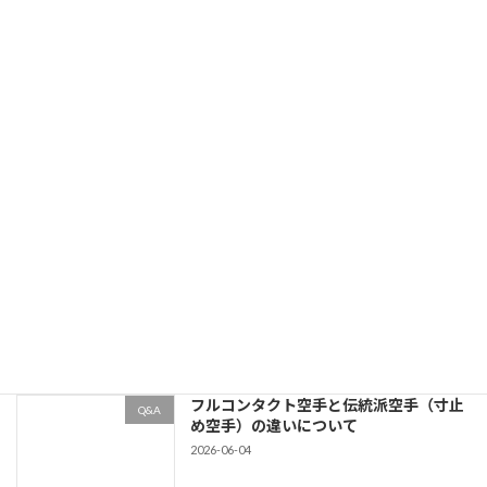
稽古の心構えで大切なことは何？
空手について
2026-06-22
武道とは?？
空手について
2026-06-22
空手をやれば礼節は身につくのか？
空手について
2026-06-18
フルコンタクト空手と伝統派空手（寸止
Q&A
め空手）の違いについて
2026-06-04